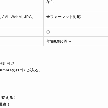
なし
 AVI, WebM, JPG,
全フォーマット対応
〇
年額6,980円〜
は利用可能！
lmoraのロゴ）が入る
。
が使える！
も最適！